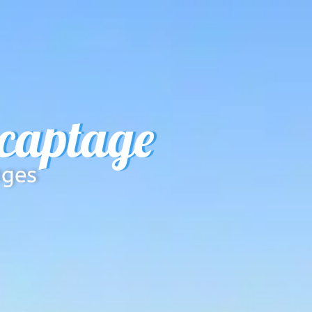
 captage
ages