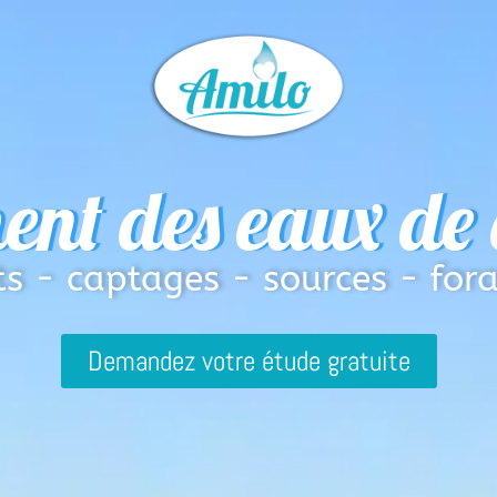
ent des eaux de
ts - captages - sources - for
Demandez votre étude gratuite