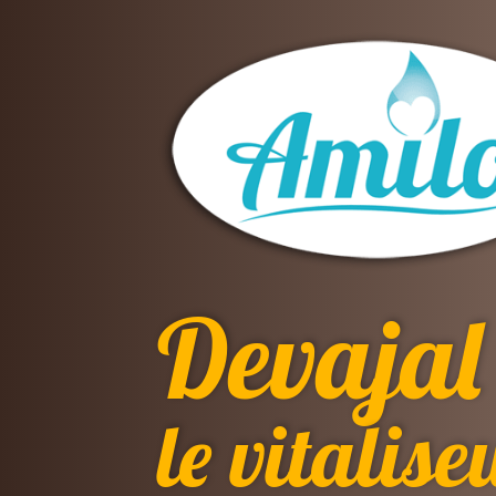
Devajal
le vitalise