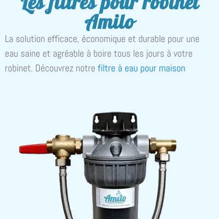
Les filtres pour robinet
pesticides dans
pesticides dans
pesticides dans
de chlore
de chlore
de chlore
agréable à boire
agréable à boire
agréable à boire
l'eau
l'eau
l'eau
Amilo
La solution efficace, économique et durable pour une
eau saine et agréable à boire tous les jours à votre
robinet. Découvrez notre
filtre à eau pour maison