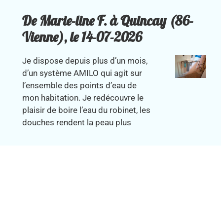
De Marie-line F. à Quincay (86-
Vienne), le 14-07-2026
Je dispose depuis plus d’un mois,
d’un système AMILO qui agit sur
l’ensemble des points d’eau de
mon habitation. Je redécouvre le
plaisir de boire l’eau du robinet, les
douches rendent la peau plus
douce ainsi que les cheveux, les
aliments retrouvent toute leur
saveur et cuisent plus vite, les
plantes poussent rapidement et
sont plus vertes. J’ai observé que la
bouilloire et le tambour de la
machine à laver ont retrouvé de leur