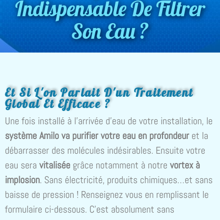
Indispensable De Filtrer
Son Eau ?
Et Si L'on Parlait D'un Traitement
Global Et Efficace ?
Une fois installé à l’arrivée d’eau de votre installation, le
système Amilo
va purifier votre eau en profondeur
et la
débarrasser des molécules indésirables. Ensuite votre
eau sera
vitalisée
grâce notamment à notre
vortex à
implosion
. Sans électricité, produits chimiques…et sans
baisse de pression ! Renseignez vous en remplissant le
formulaire ci-dessous. C’est absolument sans