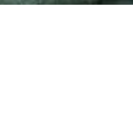
Le 21 mars 2025 à 20h30
Lien de replay envoyé le 22 mars pour les gens
indisponibles le 21 : inscription obligatoire
Microplastiques et
PFAS, quelles solutions
?